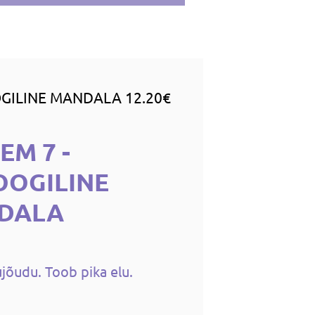
GILINE MANDALA 12.20€
EM 7 -
OOGILINE
DALA
ujõudu. Toob pika elu.