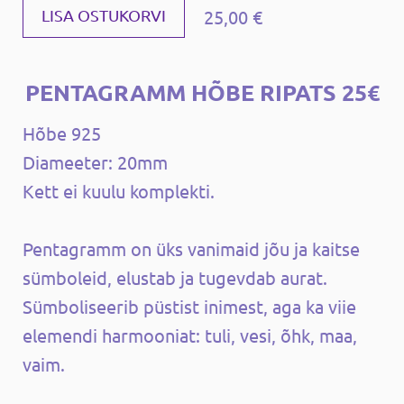
25,00 €
LISA OSTUKORVI
PENTAGRAMM HÕBE RIPATS 25€
Hõbe 925
Diameeter: 20mm
Kett ei kuulu komplekti.
Pentagramm on üks vanimaid jõu ja kaitse
sümboleid, elustab ja tugevdab aurat.
Sümboliseerib püstist inimest, aga ka viie
elemendi harmooniat: tuli, vesi, õhk, maa,
vaim.