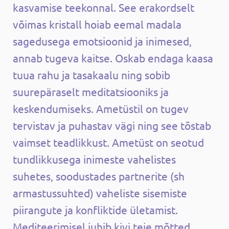
kasvamise teekonnal. See erakordselt
võimas kristall hoiab eemal madala
sagedusega emotsioonid ja inimesed,
annab tugeva kaitse. Oskab endaga kaasa
tuua rahu ja tasakaalu ning sobib
suurepäraselt meditatsiooniks ja
keskendumiseks. Ametüstil on tugev
tervistav ja puhastav vägi ning see tõstab
vaimset teadlikkust. Ametüst on seotud
tundlikkusega inimeste vahelistes
suhetes, soodustades partnerite (sh
armastussuhted) vaheliste sisemiste
piirangute ja konfliktide ületamist.
Mediteerimisel juhib kivi teie mõtted