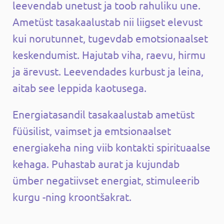
leevendab unetust ja toob rahuliku une.
Ametüst tasakaalustab nii liigset elevust
kui norutunnet, tugevdab emotsionaalset
keskendumist. Hajutab viha, raevu, hirmu
ja ärevust. Leevendades kurbust ja leina,
aitab see leppida kaotusega.
Energiatasandil tasakaalustab ametüst
füüsilist, vaimset ja emtsionaalset
energiakeha ning viib kontakti spirituaalse
kehaga. Puhastab aurat ja kujundab
ümber negatiivset energiat, stimuleerib
kurgu -ning kroontšakrat.