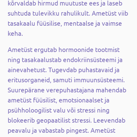
kõrvaldab hirmud muutuste ees ja laseb
suhtuda tulevikku rahulikult. Ametüst viib
tasakaalu füüsilise, mentaalse ja vaimse
keha.
Ametüst ergutab hormoonide tootmist
ning tasakaalustab endokriinsüsteemi ja
ainevahetust. Tugevdab puhastavaid ja
eritusorganeid, samuti immuunsüsteemi.
Suurepärane verepuhastajana mahendab
ametüst füüsilist, emotsionaalset ja
psühholoogilist valu või stressi ning
blokeerib geopaatilist stressi. Leevendab
peavalu ja vabastab pingest. Ametüst