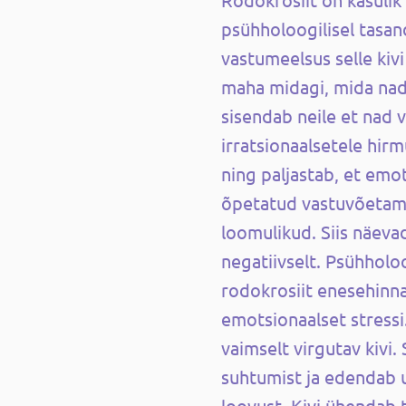
psühholoogilisel tasand
vastumeelsus selle kiv
maha midagi, mida nad 
sisendab neile et nad 
irratsionaalsetele hirm
ning paljastab, et emo
õpetatud vastuvõetam
loomulikud. Siis näeva
negatiivselt. Psühholo
rodokrosiit enesehinn
emotsionaalset stressi
vaimselt virgutav kivi.
suhtumist ja edendab 
loovust. Kivi ühendab