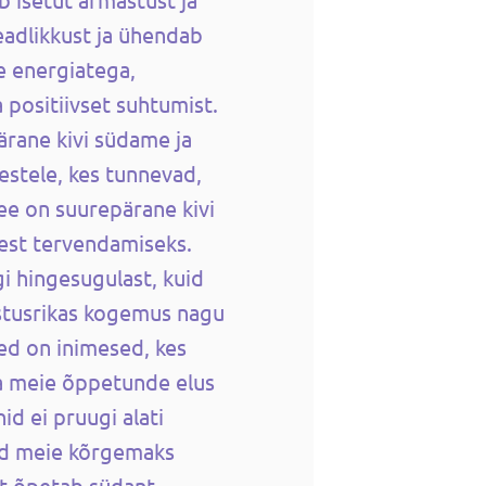
eadlikkust ja ühendab
e energiatega,
 positiivset suhtumist.
ärane kivi südame ja
mestele, kes tunnevad,
See on suurepärane kivi
sest tervendamiseks.
i hingesugulast, kuid
istusrikas kogemus nagu
ed on inimesed, kes
a meie õppetunde elus
id ei pruugi alati
ed meie kõrgemaks
t õpetab südant