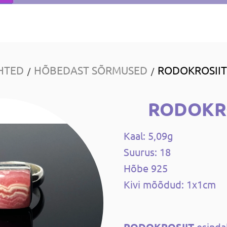
HTED
HÕBEDAST SÕRMUSED
RODOKROSIIT
/
/
RODOKRO
Kaal: 5,09g
Suurus: 18
Hõbe 925
Kivi mõõdud: 1x1cm
esindab