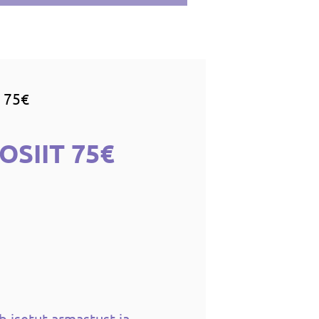
 75€
SIIT 75€
 isetut armastust ja