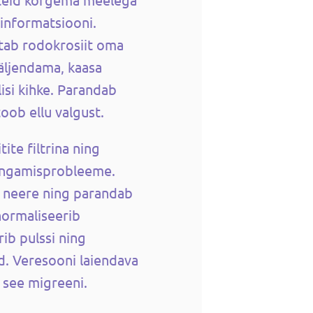
informatsiooni.
stab rodokrosiit oma
äljendama, kaasa
lisi kihke. Parandab
oob ellu valgust.
ite filtrina ning
ingamisprobleeme.
a neere ning parandab
normaliseerib
rib pulssi ning
. Veresooni laiendava
 see migreeni.