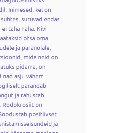
il. Inimesed, kel on
i suhtes, suruvad endas
ei taha näha. Kivi
vaataksid otsa oma
udele ja paranoiale,
tsioonid, mida neid on
atuks pidama, on
d nad asju vähem
ogiliselt parandab
angut ja rahustab
. Rodokrosiit on
 Soodustab positiivset
unistamisseisundeid ja
 teid kõrgema meelega