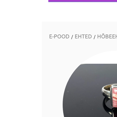
E-POOD
EHTED
HÕBEE
/
/