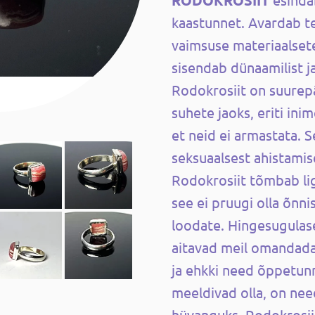
RODOKROSIIT
kaastunnet. Avardab t
vaimsuse materiaalset
sisendab dünaamilist ja
Rodokrosiit on suurep
suhete jaoks, eriti ini
et neid ei armastata. 
seksuaalsest ahistami
Rodokrosiit tõmbab lig
see ei pruugi olla õnn
loodate. Hingesugulas
aitavad meil omandad
ja ehkki need õppetunn
meeldivad olla, on ne
hüvanguks. Rodokrosii