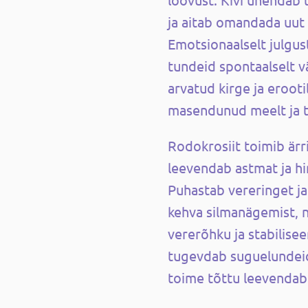
ja aitab omandada uut 
Emotsionaalselt julgu
tundeid spontaalselt v
arvatud kirge ja erooti
masendunud meelt ja t
Rodokrosiit toimib ärrit
leevendab astmat ja h
Puhastab vereringet j
kehva silmanägemist, 
vererõhku ja stabilisee
tugevdab suguelundeid
toime tõttu leevendab