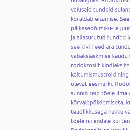
valusaid tundeid sulan
kõraldab eitamise. See
päikesepõimiku- ja juu
ja allasurutud tunded l
see kivi need ära tund
vabakslaskmise kaudu h
rodokrosiit kindlaks te
käitumismustreid ning
olevat eesmärki. Rodokr
sunnib teid tõele ilma
kõrvalepõiklemiseta, 
teadlikkusega näkku va
tõele nii endale kui te
Rodokrosiit on kasuli