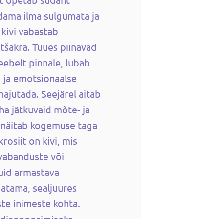
dama ilma sulgumata ja
 kivi vabastab
rtšakra. Tuues piinavad
eebelt pinnale, lubab
a ja emotsionaalse
ajutada. Seejärel aitab
ha jätkuvaid mõte- ja
 näitab kogemuse taga
osiit on kivi, mis
 vabanduste või
kuid armastava
atama, sealjuures
iste inimeste kohta.
k diagnoosimiseks