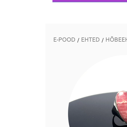
E-POOD
EHTED
HÕBEE
/
/