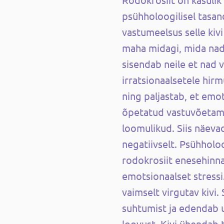
psühholoogilisel tasand
vastumeelsus selle kiv
maha midagi, mida nad 
sisendab neile et nad 
irratsionaalsetele hirm
ning paljastab, et emo
õpetatud vastuvõetam
loomulikud. Siis näeva
negatiivselt. Psühholo
rodokrosiit enesehinn
emotsionaalset stressi
vaimselt virgutav kivi.
suhtumist ja edendab 
loovust. Kivi ühendab