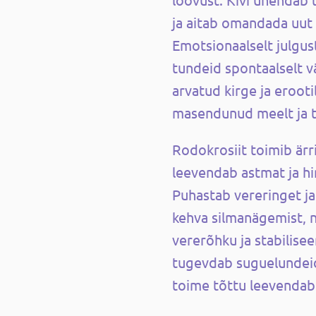
ja aitab omandada uut 
Emotsionaalselt julgu
tundeid spontaalselt v
arvatud kirge ja erooti
masendunud meelt ja t
Rodokrosiit toimib ärrit
leevendab astmat ja h
Puhastab vereringet j
kehva silmanägemist, 
vererõhku ja stabilisee
tugevdab suguelundeid
toime tõttu leevendab