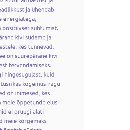
eadlikkust ja ühendab
e energiatega,
 positiivset suhtumist.
ärane kivi südame ja
mestele, kes tunnevad,
See on suurepärane kivi
sest tervendamiseks.
i hingesugulast, kuid
istusrikas kogemus nagu
ed on inimesed, kes
a meie õppetunde elus
id ei pruugi alati
ed meie kõrgemaks
t õpetab südant