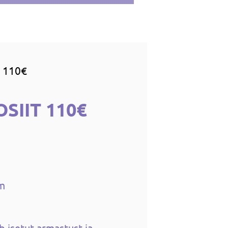
 110€
SIIT 110€
cm
 isetut armastust ja