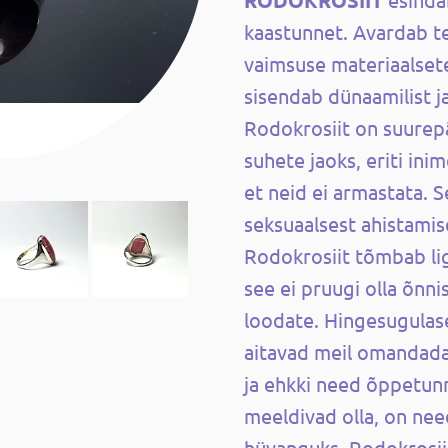
RODOKROSIIT
kaastunnet. Avardab t
vaimsuse materiaalset
sisendab dünaamilist ja
Rodokrosiit on suurep
suhete jaoks, eriti ini
et neid ei armastata. 
seksuaalsest ahistami
Rodokrosiit tõmbab lig
see ei pruugi olla õnn
loodate. Hingesugulas
aitavad meil omandad
ja ehkki need õppetunn
meeldivad olla, on ne
hüvanguks. Rodokrosii