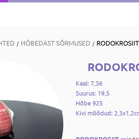
HTED
HÕBEDAST SÕRMUSED
RODOKROSIIT
/
/
RODOKRO
Kaal: 7,36
Suurus: 19,5
Hõbe 925
Kivi mõõdud: 2,3x1,2
esindab