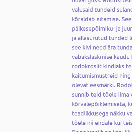
valusaid tundeid sulan
kõraldab eitamise. See
päikesepõimiku- ja juu
ja allasurutud tunded l
see kivi need ära tund
vabakslaskmise kaudu h
rodokrosiit kindlaks te
käitumismustreid ning
olevat eesmärki. Rodokr
sunnib teid tõele ilma
kõrvalepõiklemiseta, 
teadlikkusega näkku va
tõele nii endale kui te
Rodokrosiit on kasuli