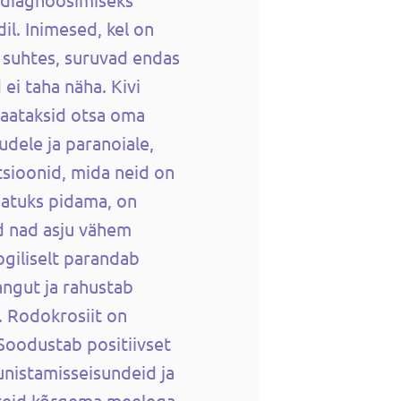
il. Inimesed, kel on
i suhtes, suruvad endas
ei taha näha. Kivi
vaataksid otsa oma
udele ja paranoiale,
tsioonid, mida neid on
atuks pidama, on
d nad asju vähem
ogiliselt parandab
angut ja rahustab
. Rodokrosiit on
 Soodustab positiivset
unistamisseisundeid ja
 teid kõrgema meelega