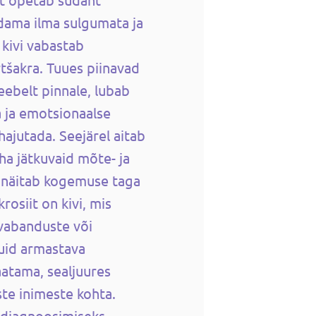
dama ilma sulgumata ja
 kivi vabastab
rtšakra. Tuues piinavad
eebelt pinnale, lubab
a ja emotsionaalse
ajutada. Seejärel aitab
ha jätkuvaid mõte- ja
 näitab kogemuse taga
osiit on kivi, mis
 vabanduste või
kuid armastava
atama, sealjuures
iste inimeste kohta.
k diagnoosimiseks