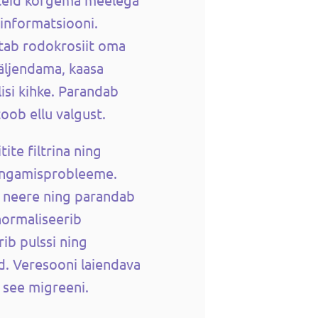
informatsiooni.
stab rodokrosiit oma
äljendama, kaasa
lisi kihke. Parandab
oob ellu valgust.
ite filtrina ning
ingamisprobleeme.
a neere ning parandab
normaliseerib
rib pulssi ning
. Veresooni laiendava
 see migreeni.