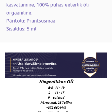
kasvatamine, 100% puhas eeterlik õli
orgaaniline.
Päritolu: Prantsusmaa
Sisaldus: 5 ml
Hingeallikas OÜ
E-R 11 - 19
L 11 - 17
P suletud
Pärnu mnt. 25 Tallinn
+372 6604449